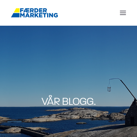
FORSIDE
REFERANSER
ANNONSERING
TJENESTER
BLOGG
OM OSS
VÅR BLOGG.
KONTAKT
BOOK MØTE