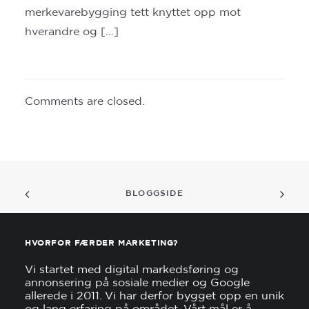
merkevarebygging tett knyttet opp mot
hverandre og […]
Comments are closed.
BLOGGSIDE
HVORFOR FÆRDER MARKETING?
Vi startet med digital markedsføring og
annonsering på sosiale medier og Google
allerede i 2011. Vi har derfor bygget opp en unik