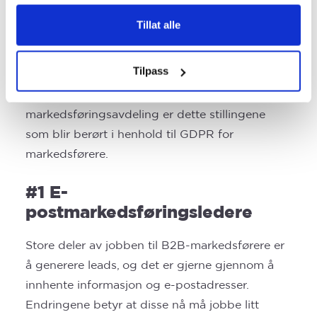
blir påvirket mest av
Tillat alle
GDPR?
Tilpass
Har din bedrift kunder? Er svaret ditt ja, så vil
alle i bedriften påvirkes av GDPR. Har du en
markedsføringsavdeling er dette stillingene
som blir berørt i henhold til GDPR for
markedsførere.
#1 E-
postmarkedsføringsledere
Store deler av jobben til B2B-markedsførere er
å generere leads, og det er gjerne gjennom å
innhente informasjon og e-postadresser.
Endringene betyr at disse nå må jobbe litt