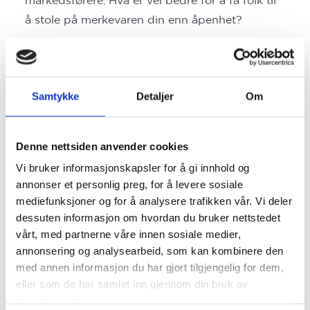
markedsførere. Hva er vel bedre for å få folk til
å stole på merkevaren din enn åpenhet?
Det er noe vi har sett i kjølvannet av #metoo-
kampanjen, og særlig med tanke på politiske
partier. De partiene som ikke har vist åpenhet i
Samtykke
Detaljer
Om
varslingssakene har falt på målingene. Folk
setter pris på åpenhet og straffer dem som ikke
Denne nettsiden anvender cookies
viser åpenhet.
Vi bruker informasjonskapsler for å gi innhold og
GDPR gir oss en fantastisk mulighet til å vise
annonser et personlig preg, for å levere sosiale
vår åpenhet og bygge tillit. La brukerne enkelt
mediefunksjoner og for å analysere trafikken vår. Vi deler
dessuten informasjon om hvordan du bruker nettstedet
finne frem til den informasjon vi har samlet og
vårt, med partnerne våre innen sosiale medier,
gi dem mulighet til å endre den eller slette den.
annonsering og analysearbeid, som kan kombinere den
med annen informasjon du har gjort tilgjengelig for dem,
Hvem i
eller som de har samlet inn gjennom din bruk av
markedsføringsavdelingen
tjenestene deres.