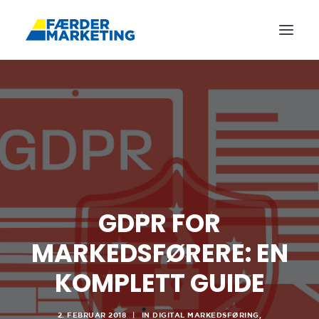
FORSIDE
REFERANSER
ANNONSERING
TJENESTER
BLOGG
GDPR FOR
OM OSS
KONTAKT
MARKEDSFØRERE: EN
BOOK MØTE
KOMPLETT GUIDE
2. FEBRUAR 2018
|
IN
DIGITAL MARKEDSFØRING
,