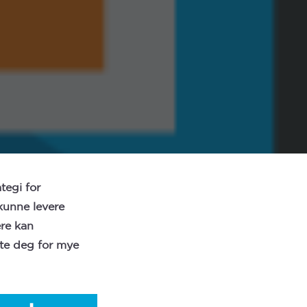
tegi for
kunne levere
ere kan
ette deg for mye