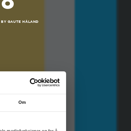
18
BY
GAUTE HÅLAND
Om
iale mediefunksjoner og for å