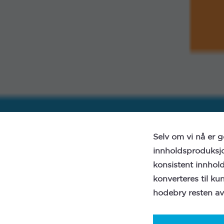
Selv om vi nå er go
innholdsproduksjon
konsistent innhold
konverteres til ku
hodebry resten av