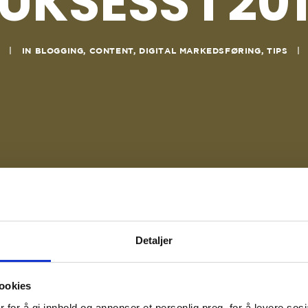
UKSESS I 20
|
IN
BLOGGING
,
CONTENT
,
DIGITAL MARKEDSFØRING
,
TIPS
|
Detaljer
ookies
 for å gi innhold og annonser et personlig preg, for å levere sos