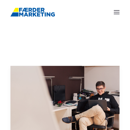
FORSIDE
REFERANSER
ANNONSERING
TJENESTER
BLOGG
OM OSS
KONTAKT
BOOK MØTE