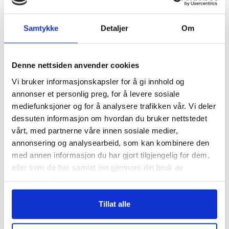
Samtykke
Detaljer
Om
Denne nettsiden anvender cookies
Vi bruker informasjonskapsler for å gi innhold og
Hvor godt kjenner du
annonser et personlig preg, for å levere sosiale
kundene dine?
mediefunksjoner og for å analysere trafikken vår. Vi deler
dessuten informasjon om hvordan du bruker nettstedet
En av de viktigste tingene du gjør når
vårt, med partnerne våre innen sosiale medier,
du driver en bedrift er å ta godt vare…
annonsering og analysearbeid, som kan kombinere den
med annen informasjon du har gjort tilgjengelig for dem,
eller som de har samlet inn gjennom din bruk av
by Arne Øystein Bautz
tjenestene deres.
Tillat alle