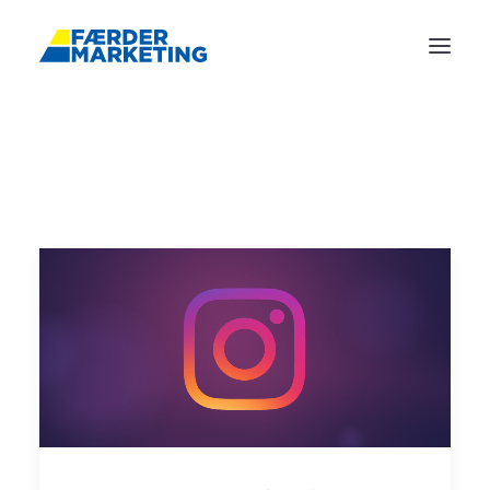
FORSIDE
REFERANSER
ANNONSERING
TJENESTER
BLOGG
OM OSS
KONTAKT
BOOK MØTE