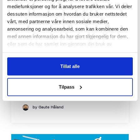
mediefunksjoner og for å analysere trafikken vår. Vi deler
dessuten informasjon om hvordan du bruker nettstedet
vårt, med partnerne våre innen sosiale medier,
annonsering og analysearbeid, som kan kombinere den
med annen informasjon du har gjort tilgjengelig for dem,
eller som de har samlet inn gjennom din bruk av
tjenestene deres.
Hva er digital
markedsføring?
Tillat alle
Hva er digital markedsføring? Det er
Tilpass
et godt spørsmål. For hva er egentlig…
by Gaute Håland