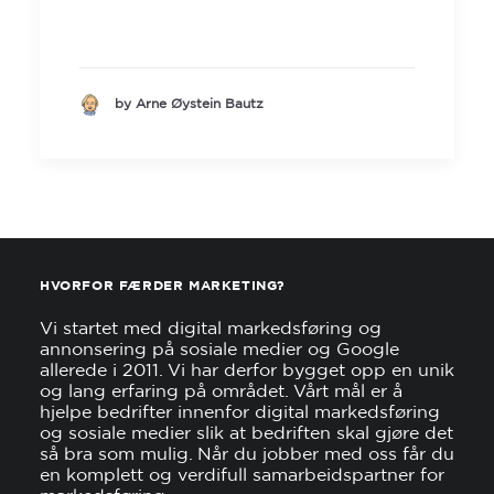
by Arne Øystein Bautz
HVORFOR FÆRDER MARKETING?
Vi startet med digital markedsføring og
annonsering på sosiale medier og Google
allerede i 2011. Vi har derfor bygget opp en unik
og lang erfaring på området. Vårt mål er å
hjelpe bedrifter innenfor digital markedsføring
og sosiale medier slik at bedriften skal gjøre det
så bra som mulig. Når du jobber med oss får du
en komplett og verdifull samarbeidspartner for