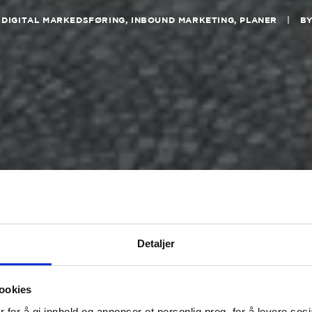
N
DIGITAL MARKEDSFØRING
,
INBOUND MARKETING
,
PLANER
|
B
Detaljer
ookies
 for å gi innhold og annonser et personlig preg, for å levere sos