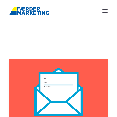
FORSIDE
REFERANSER
ANNONSERING
TJENESTER
BLOGG
OM OSS
KONTAKT
BOOK MØTE