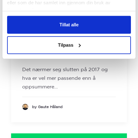
eller som de har samlet inn gjennom din bruk av
tjenestene deres.
Tillat alle
Hva engasjerer mest -
Tilpass
Populært B2B-innhold i
2017
Det nærmer seg slutten på 2017 og
hva er vel mer passende enn å
oppsummere…
by Gaute Håland