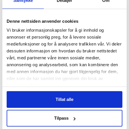
Samtykke
Detaljer
Om
gode alternativer, som for eksempel
Make
Newsmail
, et norsk selskap. Det viktigste er at
du finner noe som passer deg og at systemet
Denne nettsiden anvender cookies
har god rating. En god rating påvirker hvor
Vi bruker informasjonskapsler for å gi innhold og
mange av dine automatiske e-poster som
annonser et personlig preg, for å levere sosiale
faktisk kommer frem til mottageren. Et system
mediefunksjoner og for å analysere trafikken vår. Vi deler
dessuten informasjon om hvordan du bruker nettstedet
med dårlig rating vil ha færre e-poster som blir
vårt, med partnerne våre innen sosiale medier,
levert.
annonsering og analysearbeid, som kan kombinere den
med annen informasjon du har gjort tilgjengelig for dem,
#7 Sett opp workflows
eller som de har samlet inn gjennom din bruk av
tjenestene deres.
En videreføring av punkt nummer 6. Ved å sette
opp workflows automatiserer du mer av
Tillat alle
prosessen. Her setter du opp handlinger som
skal utføres når mottageren åpner, ikke åpner
Tilpass
eller trykker på en bestemt link eller knapp.