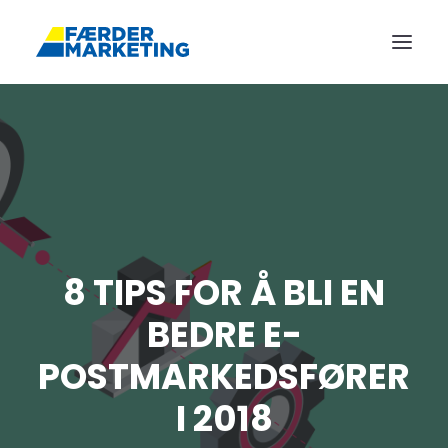
FORSIDE
REFERANSER
ANNONSERING
TJENESTER
BLOGG
8 TIPS FOR Å BLI EN
OM OSS
BEDRE E-
KONTAKT
POSTMARKEDSFØRER
BOOK MØTE
I 2018