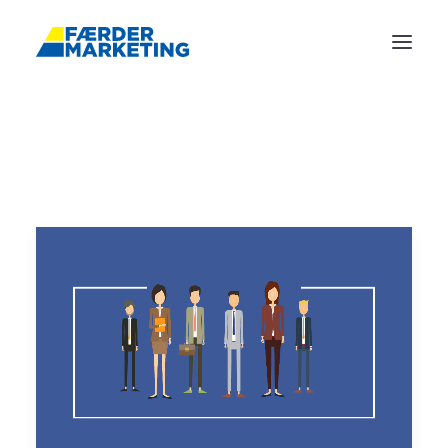
FORSIDE
REFERANSER
ANNONSERING
TJENESTER
BLOGG
OM OSS
KONTAKT
BOOK MØTE