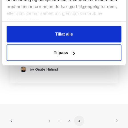
Hva er inbound
med annen informasjon du har gjort tilgjengelig for dem,
marketing og er det
eller som de har samlet inn gjennom din bruk av
tjenestene deres.
fortsatt relevant?
Tillat alle
Du har helt sikkert hørt om det, men
hva er inbound marketing. Det er et
begrep…
Tilpass
by Gaute Håland
1
2
3
4