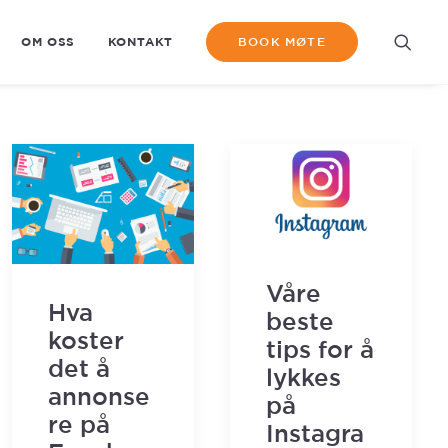
OM OSS
KONTAKT
BOOK MØTE
Våre
Hva
beste
koster
tips for å
det å
lykkes
annonse
på
re på
Instagra