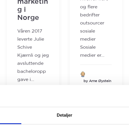
marketin
og flere
g i
bedrifter
Norge
outsourcer
Våren 2017
sosiale
leverte Julie
medier
Schive
Sosiale
Kjærnli og jeg
medier er…
avsluttende
bacheloropp
gave i…
by Arne Øystein
Bautz
by Arne Øystein
Bautz
Detaljer