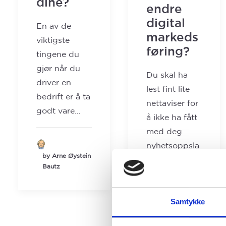
dine?
endre
digital
En av de
markeds
viktigste
føring?
tingene du
gjør når du
Du skal ha
driver en
lest fint lite
bedrift er å ta
nettaviser for
godt vare…
å ikke ha fått
med deg
nyhetsoppsla
by Arne Øystein
g…
Bautz
Samtykke
by Arne Øystein
Bautz