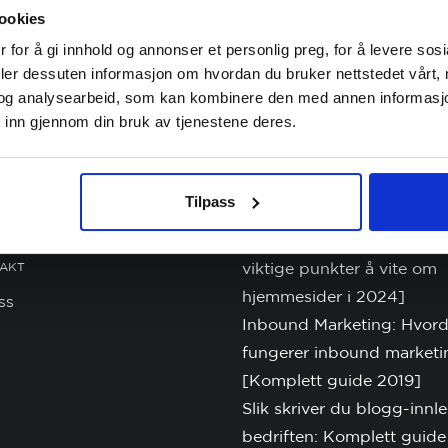
ookies
 for å gi innhold og annonser et personlig preg, for å levere sos
deler dessuten informasjon om hvordan du bruker nettstedet vårt,
og analysearbeid, som kan kombinere den med annen informasjon d
 inn gjennom din bruk av tjenestene deres.
ELL INFORMASJON
SISTE INNLEGG
Tilpass
ONVERN
Ny hjemmeside til bedrift
AKT
viktige punkter å vite om
hjemmesider i 2024]
SS
Inbound Marketing: Hvor
fungerer inbound marketi
[Komplett guide 2019]
Slik skriver du blogg-innl
bedriften: Komplett guide