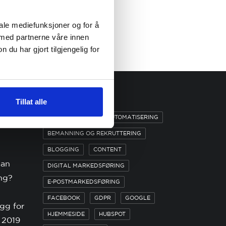
by Arne Øystein
Bautz
iale mediefunksjoner og for å
 med partnerne våre innen
u har gjort tilgjengelig for
KATEGORIER
Tillat alle
ANNONSERING
AUTOMATISERING
en? [6
BEMANNING OG REKRUTTERING
BLOGGING
CONTENT
dan
DIGITAL MARKEDSFØRING
ng?
E-POSTMARKEDSFØRING
FACEBOOK
GDPR
GOOGLE
egg for
HJEMMESIDE
HUBSPOT
 2019