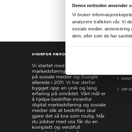
Denne nettsiden anvender c
Vi bruker informasjonskapsler
analysere trafikken vår. Vi 
sosiale medier, annonsering 
dem, eller som de har samlet
HVORFOR FÆRDER MARKETING?
GENER
Vi startet med digital
PERS
markedsføring og annonsering
på sosiale medier og Google
KONT
allerede i 2011. Vi har derfor
bygget opp en unik og lang
OM O
erfaring på området. Vårt mål er
å hjelpe bedrifter innenfor
digital markedsføring og sosiale
medier slik at bedriften skal
gjøre det så bra som mulig. Når
du jobber med oss får du en
komplett og verdifull