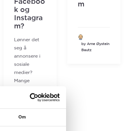
Faceboo
m
k og
Instagra
m?
Lønner det
by Arne Øystein
seg å
Bautz
annonsere i
sosiale
medier?
Mange
bedrifter
bruker
fortsatt…
Om