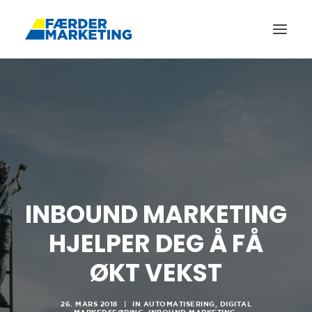
FORSIDE
REFERANSER
ANNONSERING
TJENESTER
BLOGG
INBOUND MARKETING
OM OSS
KONTAKT
HJELPER DEG Å FÅ
ØKT VEKST
BOOK MØTE
26. MARS 2018
|
IN
AUTOMATISERING
,
DIGITAL