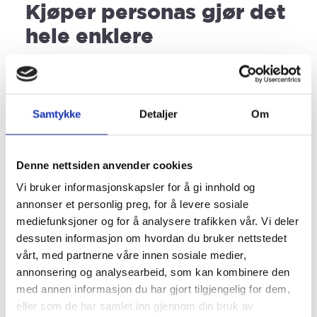
Kjøper personas gjør det
hele enklere
Du bruker nok mye tid på å produsere innhold
rundt de søkeordene du ønsker å vises på, og
det er viktig. Men det er et stort men. Uten at
Samtykke
Detaljer
Om
innholdet du produserer skaper en følelse hos
dem som leser innholdet, eller at det treffer de
Denne nettsiden anvender cookies
du ønsker det skal treffe, så hjelper det ikke å
Vi bruker informasjonskapsler for å gi innhold og
lage verdens beste innhold. For å produsere
annonser et personlig preg, for å levere sosiale
innhold som skal treffe målgruppen og besvare
mediefunksjoner og for å analysere trafikken vår. Vi deler
deres utfordringer bør du sette opp kjøper
dessuten informasjon om hvordan du bruker nettstedet
personas.
vårt, med partnerne våre innen sosiale medier,
annonsering og analysearbeid, som kan kombinere den
Hva er så en kjøper personas? Det er en semi-
med annen informasjon du har gjort tilgjengelig for dem,
fiktiv person, som er basert på dine optimale
eller som de har samlet inn gjennom din bruk av