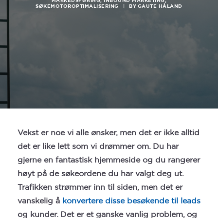
MARKEDSFØRING
,
INBOUND MARKETING
,
SEARCH
SØKEMOTOROPTIMALISERING
|
BY
GAUTE HÅLAND
Vekst er noe vi alle ønsker, men det er ikke alltid
det er like lett som vi drømmer om. Du har
gjerne en fantastisk hjemmeside og du rangerer
høyt på de søkeordene du har valgt deg ut.
Trafikken strømmer inn til siden, men det er
vanskelig å
konvertere disse besøkende til leads
og kunder. Det er et ganske vanlig problem, og