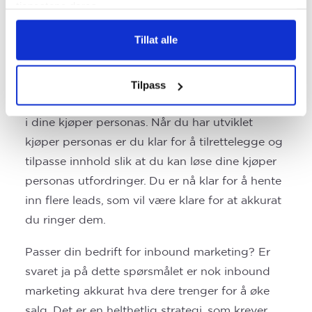
tjenestene deres.
kunder. Der du tar for deg alder, interesse,
inntekt, stilling, hvilken bil de kjører og hva som
Tillat alle
er deres største utfordringer. Det er viktig at du
bruker tid på denne prosessen, og send gjerne
spørreundersøkelser til nåværende kunder for å
Tilpass
lære mer om dem. Informasjonen kan du bruke
i dine kjøper personas. Når du har utviklet
kjøper personas er du klar for å tilrettelegge og
tilpasse innhold slik at du kan løse dine kjøper
personas utfordringer. Du er nå klar for å hente
inn flere leads, som vil være klare for at akkurat
du ringer dem.
Passer din bedrift for inbound marketing? Er
svaret ja på dette spørsmålet er nok inbound
marketing akkurat hva dere trenger for å øke
salg. Det er en helthetlig strategi, som krever